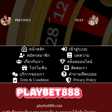
PREVIOUS
NEXT
หน้าหลัก
เข้าสู่ระบบ
สมัครสมาชิก
บทความ
เกี่ยวกับเรา
สล็อตออนไลน์
โปรโมชั่น
ติดต่อเรา
บริการของเรา
คำถามที่พบบ่อย
Term & Condition
Privacy Policy
playbet888.com