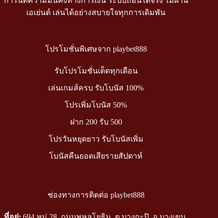
การันตีความมั่นคงทางการเงิน ระบบถอนได้จริง ไม่ผ่าน
เอเย่นต์ เล่นได้อย่างสบายใจทุกการเดิมพัน
โปรโมชั่นพิเศษจาก playbet888
รับโปรโมชั่นเด็ดทุกเดือน
เล่นเกมส์ครบ รับโบนัส 100%
โปรเพิ่มโบนัส 50%
ฝาก 200 รับ 500
โปรวันหยุดยาว รับโบนัสเพิ่ม
โบนัสคืนยอดเสียรายสัปดาห์
ช่องทางการติดต่อ playbet888
ที่อยู่:
694 หมู่ 28, ถนนพหลโยธิน, ต.บางกะปิ, อ.บางเขน,