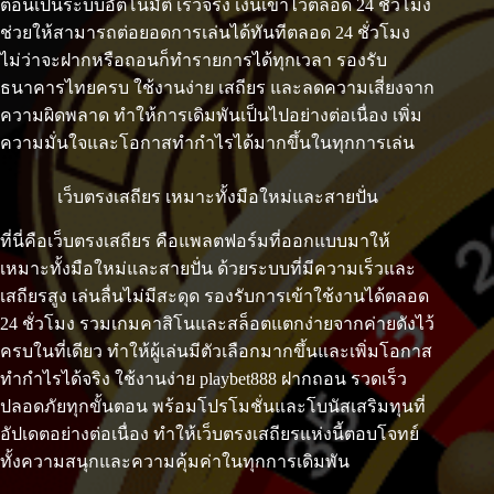
ตอนเป็นระบบอัตโนมัติ เร็วจริง เงินเข้าไวตลอด 24 ชั่วโมง
ช่วยให้สามารถต่อยอดการเล่นได้ทันทีตลอด 24 ชั่วโมง
ไม่ว่าจะฝากหรือถอนก็ทำรายการได้ทุกเวลา รองรับ
ธนาคารไทยครบ ใช้งานง่าย เสถียร และลดความเสี่ยงจาก
ความผิดพลาด ทำให้การเดิมพันเป็นไปอย่างต่อเนื่อง เพิ่ม
ความมั่นใจและโอกาสทำกำไรได้มากขึ้นในทุกการเล่น
เว็บตรงเสถียร เหมาะทั้งมือใหม่และสายปั่น
ที่นี่คือเว็บตรงเสถียร คือแพลตฟอร์มที่ออกแบบมาให้
เหมาะทั้งมือใหม่และสายปั่น ด้วยระบบที่มีความเร็วและ
เสถียรสูง เล่นลื่นไม่มีสะดุด รองรับการเข้าใช้งานได้ตลอด
24 ชั่วโมง รวมเกมคาสิโนและสล็อตแตกง่ายจากค่ายดังไว้
ครบในที่เดียว ทำให้ผู้เล่นมีตัวเลือกมากขึ้นและเพิ่มโอกาส
ทำกำไรได้จริง ใช้งานง่าย playbet888 ฝากถอน รวดเร็ว
ปลอดภัยทุกขั้นตอน พร้อมโปรโมชั่นและโบนัสเสริมทุนที่
อัปเดตอย่างต่อเนื่อง ทำให้เว็บตรงเสถียรแห่งนี้ตอบโจทย์
ทั้งความสนุกและความคุ้มค่าในทุกการเดิมพัน