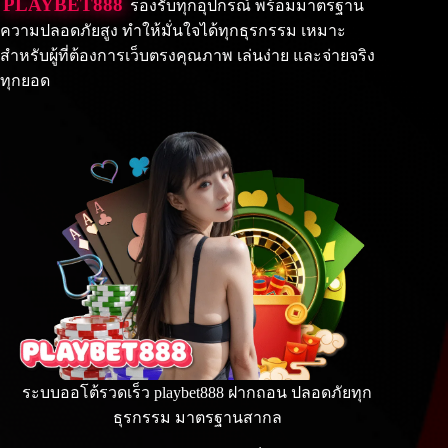
PLAYBET888
รองรับทุกอุปกรณ์ พร้อมมาตรฐาน
ความปลอดภัยสูง ทำให้มั่นใจได้ทุกธุรกรรม เหมาะ
สำหรับผู้ที่ต้องการเว็บตรงคุณภาพ เล่นง่าย และจ่ายจริง
ทุกยอด
ระบบออโต้รวดเร็ว playbet888 ฝากถอน ปลอดภัยทุก
ธุรกรรม มาตรฐานสากล